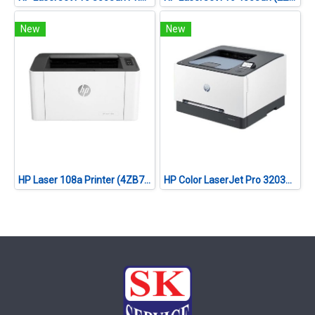
New
New
HP Laser 108a Printer (4ZB79A)
HP Color LaserJet Pro 3203dw (499N4A)