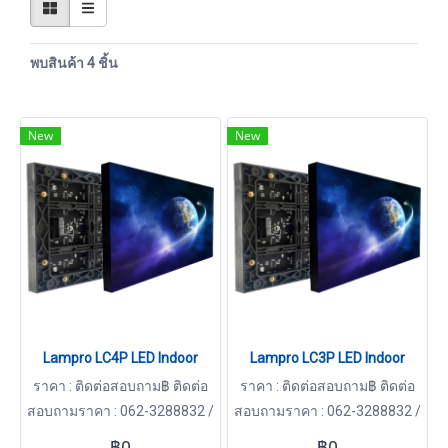
พบสินค้า 4 ชิ้น
New
New
Lampro LC4P LED Indoor
Lampro LC3P LED Indoor
ราคา : ติดต่อสอบถาม฿ ติดต่อ
ราคา : ติดต่อสอบถาม฿ ติดต่อ
สอบถามราคา : 062-3288832 /
สอบถามราคา : 062-3288832 /
055-248998
055-248998
฿0
฿0