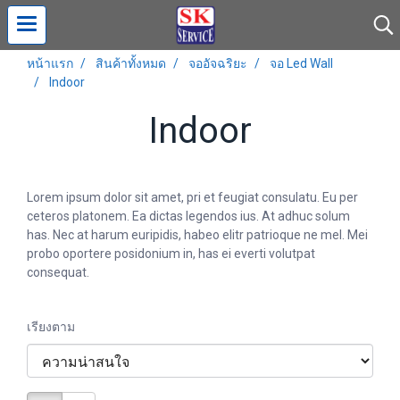
หน้าแรก
สินค้าทั้งหมด
จออัจฉริยะ
จอ Led Wall
Indoor
Indoor
Lorem ipsum dolor sit amet, pri et feugiat consulatu. Eu per
ceteros platonem. Ea dictas legendos ius. At adhuc solum
has. Nec at harum euripidis, habeo elitr patrioque ne mel. Mei
probo oportere posidonium in, has ei everti volutpat
consequat.
เรียงตาม