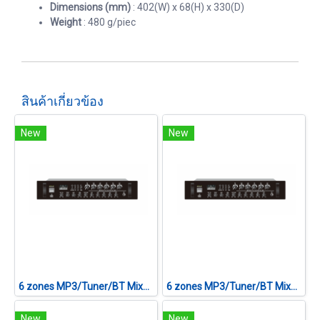
Dimensions (mm)
: 402(W) x 68(H) x 330(D)
Weight
: 480 g/piec
สินค้าเกี่ยวข้อง
New
New
6 zones MP3/Tuner/BT Mixer Amplifier CVTA-480F II
6 zones MP3/Tuner/BT Mixer Amplifier CVTA-240F II
New
New