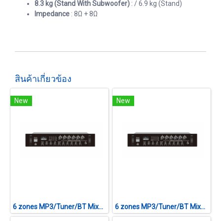
8.3 kg (Stand With Subwoofer)
: / 6.9 kg (Stand)
Impedance
: 8Ω + 8Ω
สินค้าเกี่ยวข้อง
New
New
6 zones MP3/Tuner/BT Mixer Amplifier CVTA-240F II
6 zones MP3/Tuner/BT Mixer Amplifier CVTA-360F II