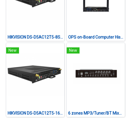
HIKVISION DS-D5AC12T5-8S2 (OPS Windows)
OPS on-Board Computer Hisense S02EMS5CA21B
New
New
HIKVISION DS-D5AC12T5-16S5 (OPS Windows)
6 zones MP3/Tuner/BT Mixer Amplifier CVTA-360F II