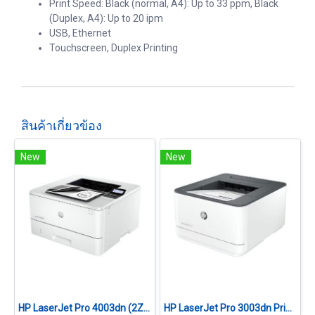
Print Speed: Black (normal, A4): Up to 33 ppm, Black
(Duplex, A4): Up to 20 ipm
USB, Ethernet
Touchscreen, Duplex Printing
สินค้าเกี่ยวข้อง
New
New
HP LaserJet Pro 4003dn (2Z609A)
HP LaserJet Pro 3003dn Printer (3G653A)