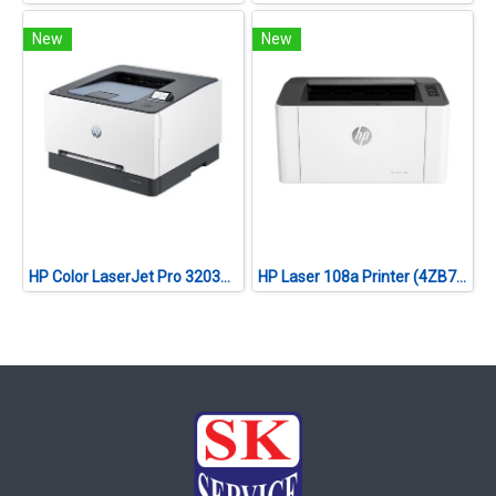
New
New
HP Color LaserJet Pro 3203dw (499N4A)
HP Laser 108a Printer (4ZB79A)