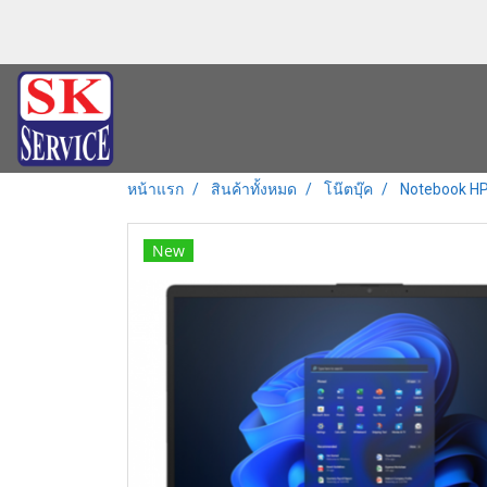
หน้าแรก
สินค้าทั้งหมด
โน๊ตบุ๊ค
Notebook HP
New