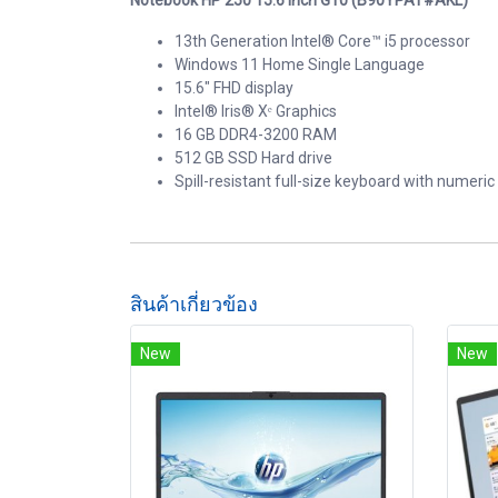
Notebook HP 250 15.6 inch G10 (B90YPAT#AKL)
13th Generation Intel® Core™ i5 processor
Windows 11 Home Single Language
15.6" FHD display
Intel® Iris® Xᵉ Graphics
16 GB DDR4-3200 RAM
512 GB SSD Hard drive
Spill-resistant full-size keyboard with numeri
สินค้าเกี่ยวข้อง
New
New