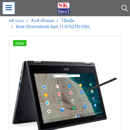
หน้าแรก
สินค้าทั้งหมด
โน๊ตบุ๊ค
Acer Chromebook Spin 11 R752TN-C56L
New