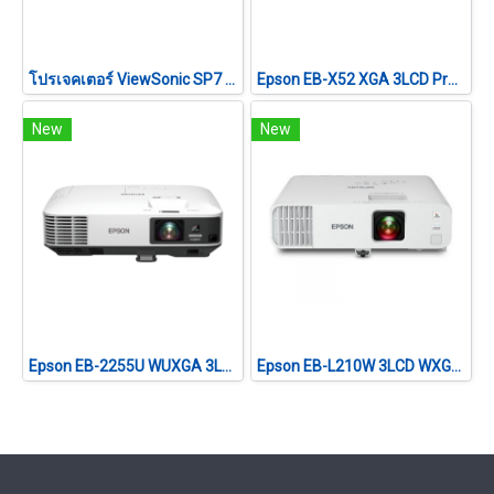
โปรเจคเตอร์ ViewSonic SP7 (4800 lm/WXGA)
Epson EB-X52 XGA 3LCD Projector (3,800 lumens)
New
New
Epson EB-2255U WUXGA 3LCD Projector (5,000 lumens)
Epson EB-L210W 3LCD WXGA (4,500 lumens) Laser Projector with Built-in Wireless