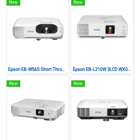
New
New
Epson EB-W56S Short Throw WXGA 3LCD Projector(3,700 lumens)
Epson EB-L210W 3LCD WXGA (4,500 lumens) Laser Projector with Built-in Wireless
New
New