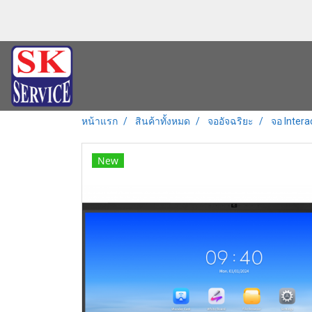
หน้าแรก
สินค้าทั้งหมด
จออัจฉริยะ
จอ Intera
New