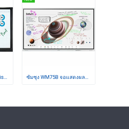
Interactive Multimedia Display VERTEX IL-3655 PRO
ซัมซุง WM75B จอแสดงผลแบบร่วมมือ ขนาด 75 นิ้ว 4K UHD 20 จุดสัมผัส Tizen 6.5