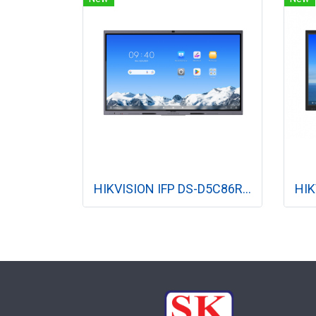
HIKVISION IFP DS-D5C86RB/B2L 86 นิ้ว 4K Interactive Display