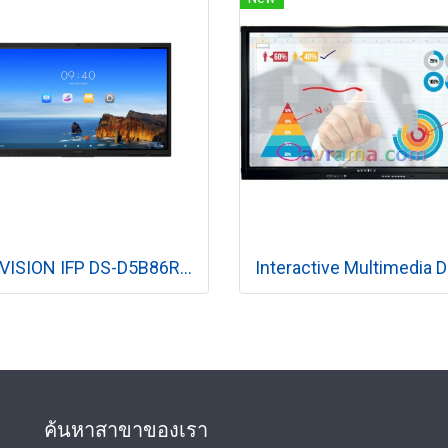
HIKVISION IFP DS-D5B86RB/FL 86 นิ้ว 4K Interactive Display
ค้นหาสาขาของเรา