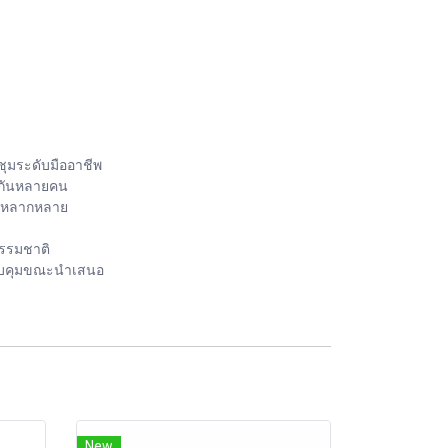
ุมระดับมืออาชีพ
วมกันหลายคน
ได้หลากหลาย
ธรรมชาติ
รควบคุมขณะนำเสนอ
New