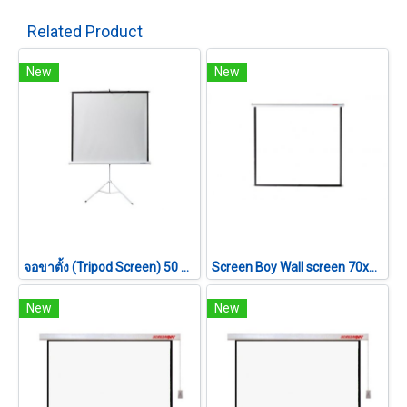
Related Product
New
New
จอขาตั้ง (Tripod Screen) 50 นิ้ว (1:1)
Screen Boy Wall screen 70x70 1:1
New
New