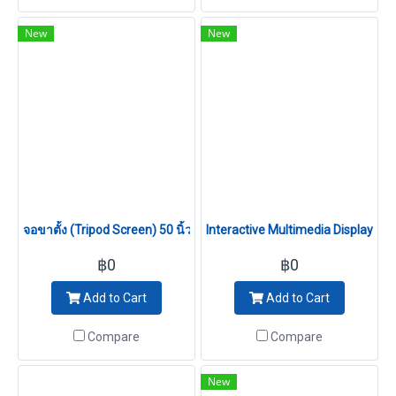
New
New
จอขาตั้ง (Tripod Screen) 50 นิ้ว (1:1)
Interactive Multimedia Display V
฿0
฿0
Add to Cart
Add to Cart
Compare
Compare
New