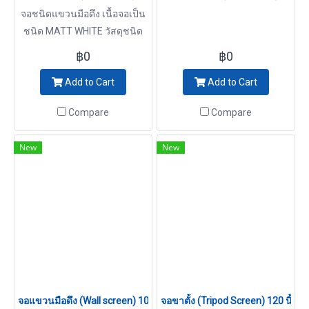
จอชนิดแขวนมือดึง เนื้อจอเป็น
ชนิด MATT WHITE วัสดุชนิด
FIBER ด้านหลังเคลือบสีดำ
฿0
฿0
ระบบลูกปืนกลม (ROLLER
Add to Cart
Add to Cart
LOCK) ติดตั้งผนัง หรือเพดาน
Compare
Compare
New
New
จอแขวนมือดึง (Wall screen) 100 นิ้ว (4:3)
จอขาตั้ง (Tripod Screen) 120 นิ้ว (