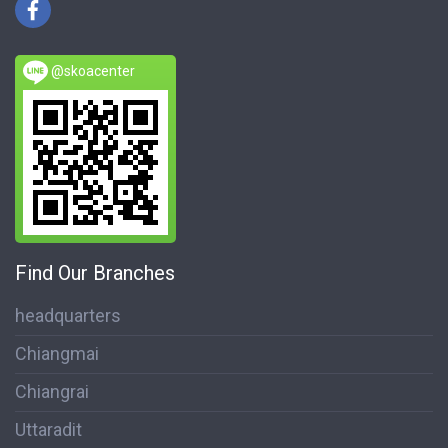
@skoacenter
Find Our Branches
headquarters
Chiangmai
Chiangrai
Uttaradit