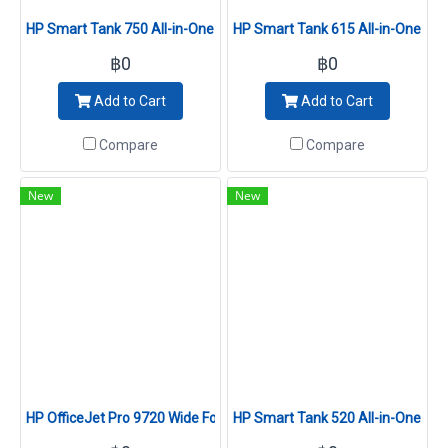
HP Smart Tank 750 All-in-One Printer (6UU47A)
HP Smart Tank 615 All-in-One Pri
฿0
฿0
Add to Cart
Add to Cart
Compare
Compare
New
New
HP OfficeJet Pro 9720 Wide Format All-in-One Printer (53N94C)
HP Smart Tank 520 All-in-One Pri