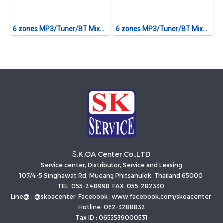
6 zones MP3/Tuner/BT Mixer Amplifier CVTA-480F II
6 zones MP3/Tuner/BT Mixer Amplifier CVTA-360F II
K.OA Center.Co.,LTD
S.
Service center, Distributor, Service and Leasing
107/4-5 Singhawat Rd. Mueang Phitsanulok, Thailand 65000
TEL. 055-248998 FAX. 055-282330
Line@ : @skoacenter Facebook : www.facebook.com/skoacenter
Hotline 062-3288832
Tax ID : 0655539000531