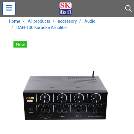
Home
All products
accessory
Audio
DAH-100 Karaoke Amplifier
New