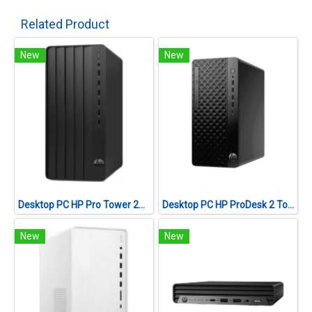
Related Product
New
New
Desktop PC HP Pro Tower 280 G9 Intel® Core™ i5-14500
Desktop PC HP ProDesk 2 Tower G1a (B7JP8PT#AKL)
New
New