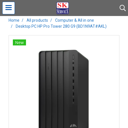
Home
All products
Computer & All in one
Desktop PC HP Pro Tower 280 G9 (BD1N9AT#AKL)
New