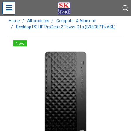
Home
All products
Computer & All in one
Desktop PC HP ProDesk 2 Tower G1a (B98C8PT#AKL)
New