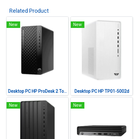
Related Product
New
New
Desktop PC HP ProDesk 2 Tower G1a (B7JP8PT#AKL)
Desktop PC HP TP01-5002d
New
New