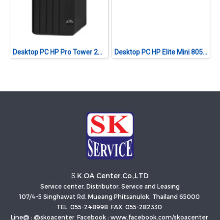
Desktop PC HP Pro Tower 280 G9 Intel® Core™ i5-14500
Desktop PC HP Elite Mini 805 G8 (B0VU7PT#AKL)
K.OA Center.Co.,LTD
S.
Service center, Distributor, Service and Leasing
107/4-5 Singhawat Rd. Mueang Phitsanulok, Thailand 65000
TEL. 055-248998 FAX. 055-282330
Line@ : @skoacenter Facebook : www.facebook.com/skoacenter