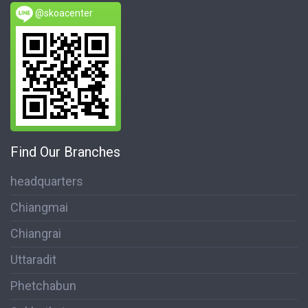
@skoacenter
Find Our Branches
headquarters
Chiangmai
Chiangrai
Uttaradit
Phetchabun