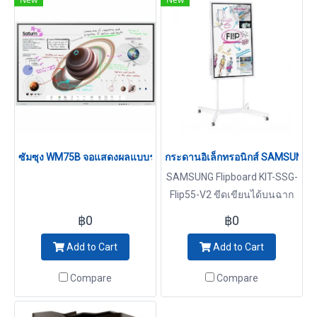
ซัมซุง WM75B จอแสดงผลแบบร่วมมือ ขนาด 75 นิ้ว 4K UHD 20 จุดสัมผั
กระดานอิเล็กทรอนิกส์ SAMSUNG K
SAMSUNG Flipboard KIT-SSG-
Flip55-V2 ขีดเขียนได้บนฉาก
หลังทุกแบบ
฿0
฿0
Add to Cart
Add to Cart
Compare
Compare