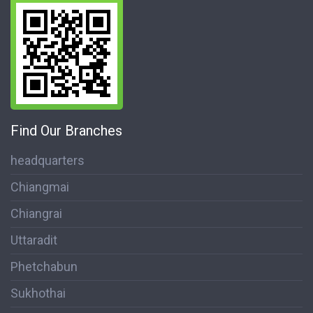
Find Our Branches
headquarters
Chiangmai
Chiangrai
Uttaradit
Phetchabun
Sukhothai