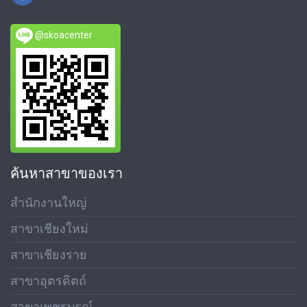
@skoacenter
ค้นหาสาขาของเรา
สำนักงานใหญ่
สาขาเชียงใหม่
สาขาเชียงราย
สาขาอุตรดิตถ์
สาขาเพชรบูรณ์