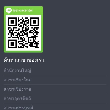
@skoacenter
ค้นหาสาขาของเรา
สำนักงานใหญ่
สาขาเชียงใหม่
สาขาเชียงราย
สาขาอุตรดิตถ์
สาขาเพชรบูรณ์