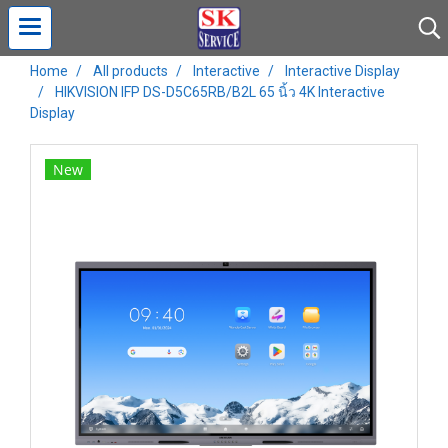
Home
All products
Interactive
Interactive Display
HIKVISION IFP DS-D5C65RB/B2L 65 นิ้ว 4K Interactive
Display
New