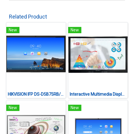
Related Product
New
New
HIKVISION IFP DS-D5B75RB/FL 75 นิ้ว 4K Interactive Display
Interactive Multimedia Display VERTEX IL-3655 PRO
New
New